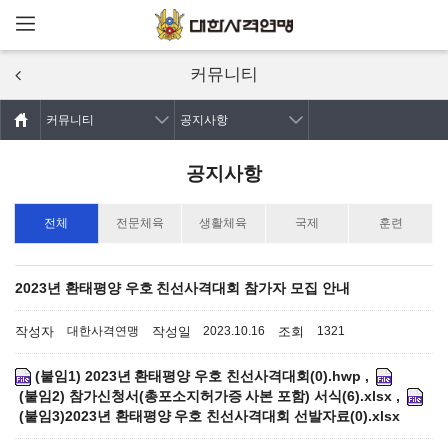
메뉴열기
주요콘텐츠로
건너뛰기
커뮤니티
커뮤니티
공지사항
공지사항
전체
전문체육
생활체육
국제
훈련
2023년 환태평양 우호 친선사격대회 참가자 모집 안내
작성자
작성일
조회
대한사격연맹
2023.10.16
1321
(붙임1) 2023년 환태평양 우호 친선사격대회(0).hwp
,
(붙임2) 참가신청서(총포소지허가증 사본 포함) 서식(6).xlsx
,
(붙임3)2023년 환태평양 우호 친선사격대회 선발자료(0).xlsx