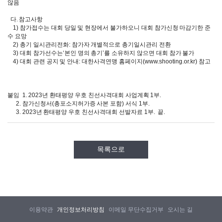
않음
다. 참고사항
1) 참가접수는 대회 당일 및 현장에서 불가하오니 대회 참가신청 마감기한 준
수 요망
2) 총기 일시관리전화: 참가자 개별적으로 총기일시관리 전환
3) 대회 참가선수는‘본인 명의 총기’를 소유하지 않으면 대회 참가 불가
4) 대회 관련 공지 및 안내: 대한사격연맹 홈페이지(
www.shooting.or.kr)
참고
붙임 1. 2023년 환태평양 우호 친선사격대회 사업계획 1부.
2. 참가신청서(총포소지허가증 사본 포함) 서식 1부.
3. 2023년 환태평양 우호 친선사격대회 선발자료 1부. 끝.
목록으로
이용약관
개인정보처리방침
이메일 무단수집거부
오시는 길