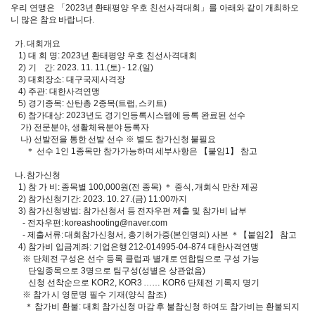
우리 연맹은 「2023년 환태평양 우호 친선사격대회」를 아래와 같이 개최하오
니 많은 참요 바랍니다.
가. 대회개요
1) 대 회 명: 2023년 환태평양 우호 친선사격대회
2) 기 간: 2023. 11. 11.(토) - 12.(일)
3) 대회장소: 대구국제사격장
4) 주관: 대한사격연맹
5) 경기종목: 산탄총 2종목(트랩, 스키트)
6) 참가대상: 2023년도 경기인등록시스템에 등록 완료된 선수
가) 전문분야, 생활체육분야 등록자
나) 선발전을 통한 선발 선수 ※ 별도 참가신청 불필요
＊ 선수 1인 1종목만 참가가능하며 세부사항은 【붙임1】 참고
나. 참가신청
1) 참 가 비: 종목별 100,000원(전 종목) ＊ 중식, 개회식 만찬 제공
2) 참가신청기간: 2023. 10. 27.(금) 11:00까지
3) 참가신청방법: 참가신청서 등 전자우편 제출 및 참가비 납부
- 전자우편: koreashooting@naver.com
- 제출서류: 대회참가신청서, 총기허가증(본인명의) 사본 ＊【붙임2】 참고
4) 참가비 입금계좌: 기업은행 212-014995-04-874 대한사격연맹
※ 단체전 구성은 선수 등록 클럽과 별개로 연합팀으로 구성 가능
단일종목으로 3명으로 팀구성(성별은 상관없음)
신청 선착순으로 KOR2, KOR3 …… KOR6 단체전 기록지 명기
※ 참가 시 영문명 필수 기재(양식 참조)
＊ 참가비 환불: 대회 참가신청 마감 후 불참신청 하여도 참가비는 환불되지