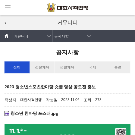
메뉴열기
주요콘텐츠로
건너뛰기
커뮤니티
커뮤니티
공지사항
공지사항
전체
전문체육
생활체육
국제
훈련
2023 청소년스포츠한마당 숏폼 영상 공모전 홍보
작성자
작성일
조회
대한사격연맹
2023.11.06
273
청소년 한마당 포스터.jpg