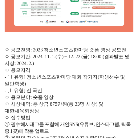
ㅇ 공모전명
: 2023
청소년스포츠한마당 숏폼 영상 공모전
ㅇ
공모기간
: 2023. 11. 1.(
수
) ~ 12. 22.(
금
) 18:00 (
결과발표 및
시상
: 2024. 2.)
ㅇ 응모자격
- [
Ⅰ
유형
]
청소년스포츠한마당 대회 참가자
(
학생선수 및
일반학생
)
- [
Ⅱ
유형
]
전 국민
ㅇ 응모분야
:
숏폼 영상
ㅇ 시상내역
:
총 상금
875
만원
(
총
33
명 시상
)
및
대한체육회장상
ㅇ 접수방법
①
필수해시태그를 포함해 개인
SNS(
유튜브
,
인스타그램
,
틱톡
중
1
곳
)
에 작품 업로드
②
온라인 접수
(
www.2023
청소년스포츠한마당
.com)