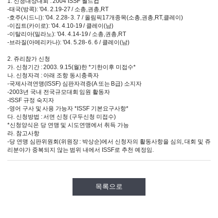
1. 신청대상대회 : 2004 ISSF 월드컵
-태국(방콕): '04. 2.19-27 / 소총,권총,RT
-호주(시드니): '04. 2.28- 3. 7 / 올림픽17개종목(소총,권총,RT,클레이)
-이집트(카이로): '04. 4.10-19 / 클레이(남)
-이탈리아(밀라노): '04. 4.14-19 / 소총,권총,RT
-브라질(아메리카나): '04. 5.28- 6. 6 / 클레이(남)
2. 쥬리참가 신청
가. 신청기간 : 2003. 9.15(월)한 *기한이후 미접수*
나. 신청자격 : 아래 조항 동시충족자
-국제사격연맹(ISSF) 심판자격증(A 또는 B급) 소지자
-2003년 국내 전국규모대회 임원 활동자
-ISSF 규정 숙지자
-영어 구사 및 사용 가능자 *ISSF 기본요구사항*
다. 신청방법 : 서면 신청 (구두신청 미접수)
*신청양식은 당 연맹 및 시도연맹에서 취득 가능
라. 참고사항
-당 연맹 심판위원회(위원장 : 박상순)에서 신청자의 활동사항을 심의, 대회 및 쥬
리분야가 중복되지 않는 범위 내에서 ISSF로 추천 예정임.
목록으로