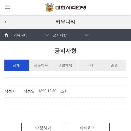
메뉴열기
주요콘텐츠로
건너뛰기
커뮤니티
커뮤니티
공지사항
공지사항
전체
전문체육
생활체육
국제
훈련
작성자
작성일
조회
1899.12.30
수정하기
삭제하기