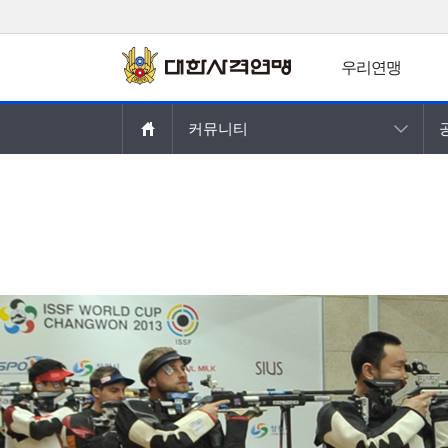
우리연맹
주요콘텐츠로
커뮤니티
건너뛰기