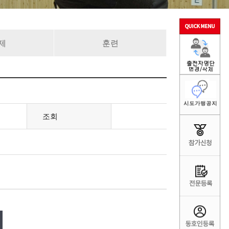
제
훈련
조회