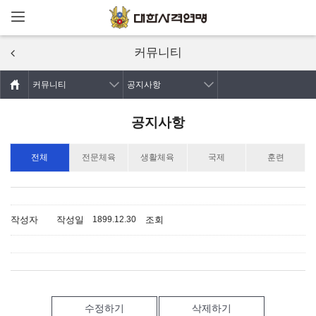
메뉴열기
주요콘텐츠로
건너뛰기
커뮤니티
커뮤니티
공지사항
공지사항
전체
전문체육
생활체육
국제
훈련
작성자
작성일
조회
1899.12.30
수정하기
삭제하기