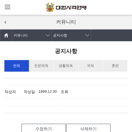
메뉴열기
주요콘텐츠로
건너뛰기
커뮤니티
커뮤니티
공지사항
공지사항
전체
전문체육
생활체육
국제
훈련
작성자
작성일
조회
1899.12.30
수정하기
삭제하기