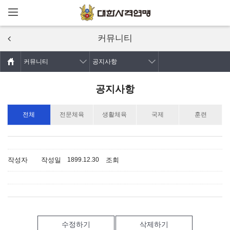
메뉴열기
주요콘텐츠로
건너뛰기
커뮤니티
커뮤니티
공지사항
공지사항
전체
전문체육
생활체육
국제
훈련
작성자
작성일
조회
1899.12.30
수정하기
삭제하기