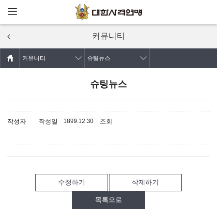
메뉴열기
주요콘텐츠로
건너뛰기
커뮤니티
커뮤니티
슈팅뉴스
슈팅뉴스
작성자
작성일
조회
1899.12.30
수정하기
삭제하기
목록으로