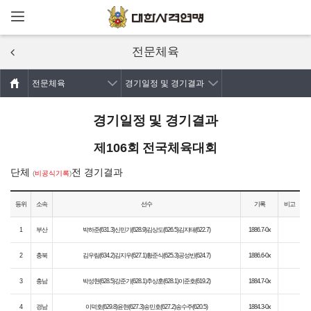
메뉴열기
주요콘텐츠로
건너뛰기
전문체육
전문체육
경기일정 및 경기결과
경기일정 및 경기결과
제106회 전국체육대회
단체
전 경기결과
(
비공식기록
)
등위
소속
선수
기록
비고
1
부산
박하준(631.3)신민기(628.9)김상도(626.5)김지태(622.7)
1886.7-0x
2
충북
김우림(634.2)김지우(627.1)황준식(625.3)공성빈(624.7)
1886.6-0x
3
충남
박성현(628.5)강준기(628.1)추상훈(628.1)이준호(619.2)
1884.7-0x
4
경남
이덕호(629.8)윤현(627.3)송민호(627.2)송수주(620.5)
1884.3-0x