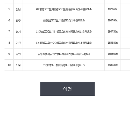
5
전남
곽태오(627.3)천민호(623.6)권협준(622.7)조수현(621.4)
1873.6-0x
6
광주
오준영(627.6)김지훈(620.5)이우준(619.8)
1867.9-0x
7
경기
김준표(625.5)김경수(623.6)김형진(618.4)김강훈(617.5)
1867.5-0x
8
인천
장태웅(621.3)손수영(620.7)강민혁(613.8)김계형(611.9)
1855.8-0x
9
강원
김동후(624)김현준(617.6)유재진(613.9)김연재(609)
1855.5-0x
10
서울
조진우(617.3)윤찬영(613.8)윤태수(599.2)
1830.3-0x
이전