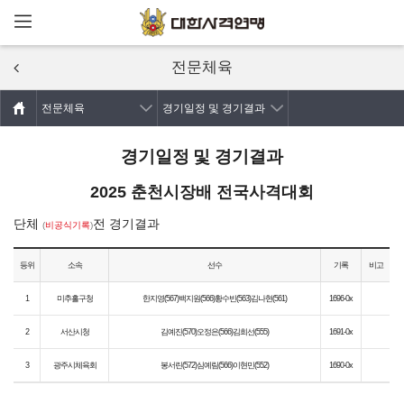
메뉴열기
주요콘텐츠로
건너뛰기
전문체육
전문체육
경기일정 및 경기결과
경기일정 및 경기결과
2025 춘천시장배 전국사격대회
단체
전 경기결과
(
비공식기록
)
등위
소속
선수
기록
비고
1
미추홀구청
한지영(567)백지원(566)황수빈(563)김나현(561)
1696-0x
2
서산시청
김예진(570)오정은(566)김희선(555)
1691-0x
3
광주시체육회
봉서린(572)심예림(566)이현민(552)
1690-0x