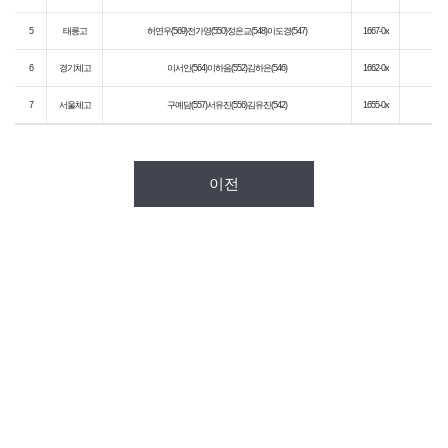
5
태릉고
허연우(569)전가영(550)정은교(548)이도경(547)
1667-0x
6
경기체고
이서인(564)이하음(552)김하은(546)
1662-0x
7
서울체고
구예담(557)서유진(556)김유진(542)
1655-0x
이전