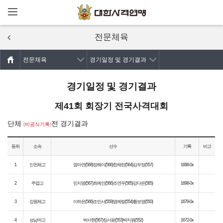
메뉴열기
주요콘텐츠로
건너뛰기
전문체육
전문체육
경기일정 및 경기결과
경기일정 및 경기결과
제41회 회장기 전국사격대회
단체
전 경기결과
(
비공식기록
)
등위
소속
선수
기록
비고
1
인천체고
염아연(568)정해이(566)한채린(564)김우정(557)
1698-0x
2
주엽고
민지영(567)최예인(566)조연우(565)강다은(565)
1698-0x
3
강원체고
이하은(566)조민서(559)염예랑(554)황보영(550)
1679-0x
4
성남여고
박서현(567)장서윤(553)박지원(552)
1672-0x