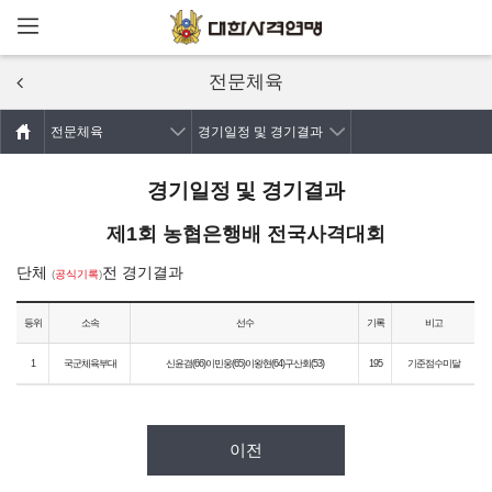
메뉴열기
주요콘텐츠로
건너뛰기
전문체육
전문체육
경기일정 및 경기결과
경기일정 및 경기결과
제1회 농협은행배 전국사격대회
단체
전 경기결과
(
공식기록
)
등위
소속
선수
기록
비고
1
국군체육부대
신윤겸(66)이민웅(65)이왕현(64)구산회(53)
195
기준점수미달
이전