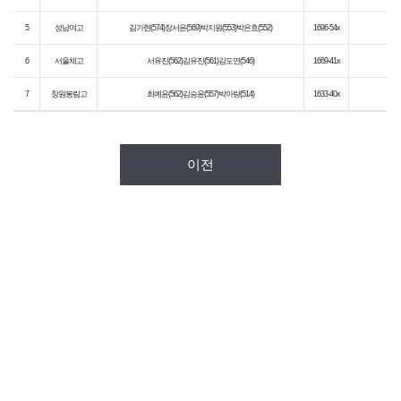
5
성남여고
김가현(574)장서윤(569)박지원(553)박은효(552)
1696-54x
6
서울체고
서유진(562)김유진(561)김도연(546)
1669-41x
7
창원봉림고
최예윤(562)김승윤(557)박아량(514)
1633-40x
이전