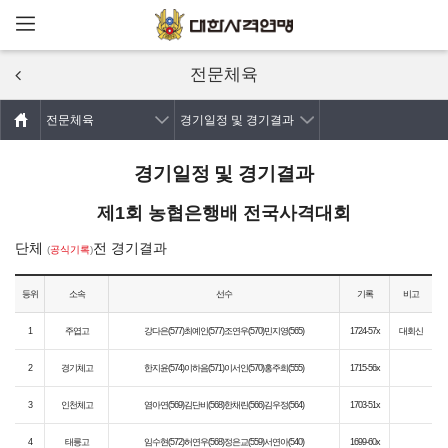
메뉴열기
주요콘텐츠로
건너뛰기
전문체육
전문체육
경기일정 및 경기결과
경기일정 및 경기결과
제1회 농협은행배 전국사격대회
단체
전 경기결과
(
공식기록
)
등위
소속
선수
기록
비고
1
주엽고
강다은(577)최예인(577)조연우(570)민지영(565)
1724-57x
대회신
2
경기체고
한지윤(574)이하음(571)이서인(570)홍주희(555)
1715-56x
3
인천체고
염아연(569)김단비(568)한채린(566)김우정(564)
1703-51x
4
태릉고
임수현(572)허연우(568)정은교(559)서연아(540)
1699-60x