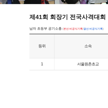
제41회 회장기 전국사격대회
남자 초등부 공기소총
(
본선:비공식기록
/
결선:비공식기록
)
등위
소속
1
서울원촌초교