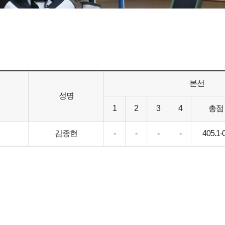
본선
성명
1
2
3
4
총점
김종현
-
-
-
-
405.1-