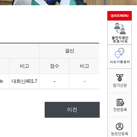
결선
비고
점수
비고
0x
대회신/401.7
-
-
이전