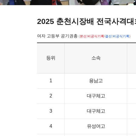
2025 춘천시장배 전국사격대
여자 고등부 공기권총
(
본선:비공식기록
/
결선:비공식기록
)
등위
소속
1
용남고
2
대구체고
3
대구체고
4
유성여고