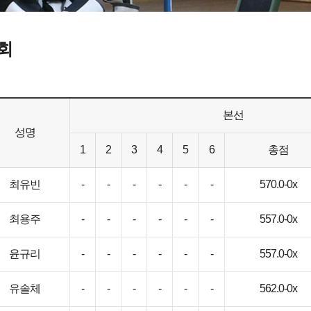
회
본선
성명
1
2
3
4
5
6
총점
최유빈
-
-
-
-
-
-
570.0-0x
최용주
-
-
-
-
-
-
557.0-0x
윤규리
-
-
-
-
-
-
557.0-0x
유솔체
-
-
-
-
-
-
562.0-0x