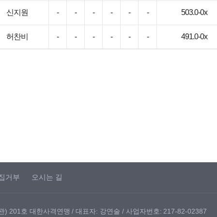
신지원
-
-
-
-
-
-
503.0-0x
허찬비
-
-
-
-
-
-
491.0-0x
집거부
오시는 길
 201호 대한사격연맹 / 대표자: 강연술 / 사업자번호: 217-82-02387