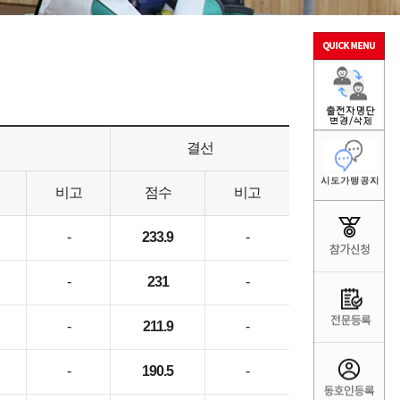
결선
비고
점수
비고
-
233.9
-
-
231
-
-
211.9
-
-
190.5
-