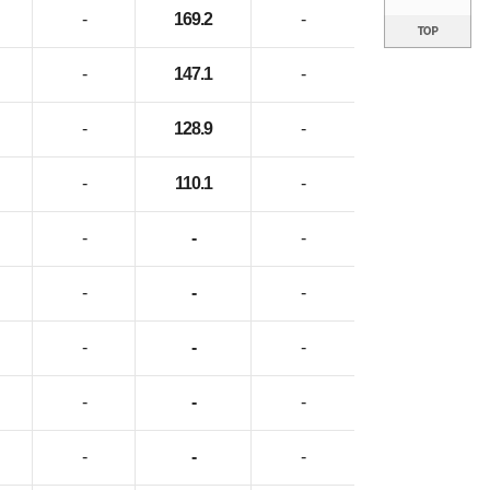
-
169.2
-
-
147.1
-
-
128.9
-
-
110.1
-
-
-
-
-
-
-
-
-
-
-
-
-
-
-
-