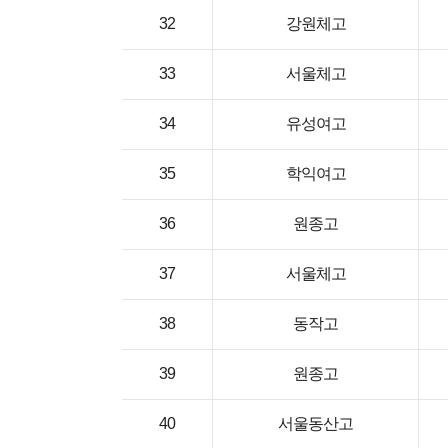
32
강원체고
33
서울체고
34
유성여고
35
학익여고
36
원종고
37
서울체고
38
동작고
39
원종고
40
서울동산고