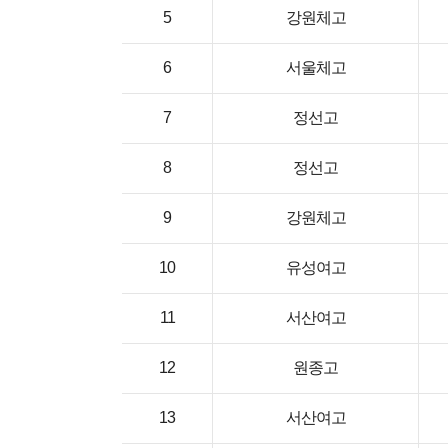
5
강원체고
6
서울체고
7
정선고
8
정선고
9
강원체고
10
유성여고
11
서산여고
12
원종고
13
서산여고