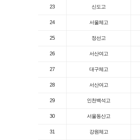
23
신도고
24
서울체고
25
정선고
26
서산여고
27
대구체고
28
서산여고
29
인천백석고
30
서울동산고
31
강원체고