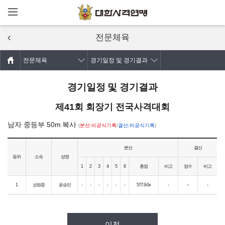
메뉴열기
주요콘텐츠로
건너뛰기
전문체육
전문체육
경기일정 및 경기결과
경기일정 및 경기결과
제41회 회장기 전국사격대회
남자 중등부 50m 복사
(
본선:비공식기록
/
결선:비공식기록
)
본선
결선
등위
소속
성명
1
2
3
4
5
6
총점
비고
점수
비고
1
성원중
윤승민
-
-
-
-
-
-
577.9-0x
-
-
-
이전