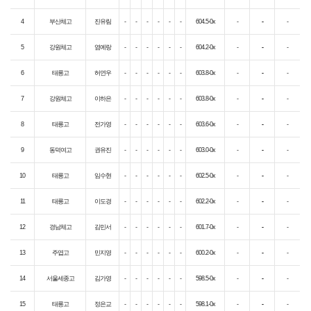
4
부산체고
진유림
-
-
-
-
-
-
604.5-0x
-
-
-
5
강원체고
염예랑
-
-
-
-
-
-
604.2-0x
-
-
-
6
태릉고
허연우
-
-
-
-
-
-
603.8-0x
-
-
-
7
강원체고
이하은
-
-
-
-
-
-
603.8-0x
-
-
-
8
태릉고
전가영
-
-
-
-
-
-
603.6-0x
-
-
-
9
동덕여고
권유진
-
-
-
-
-
-
603.0-0x
-
-
-
10
태릉고
임수현
-
-
-
-
-
-
602.5-0x
-
-
-
11
태릉고
이도경
-
-
-
-
-
-
602.2-0x
-
-
-
12
경남체고
김민서
-
-
-
-
-
-
601.7-0x
-
-
-
13
주엽고
민지영
-
-
-
-
-
-
600.2-0x
-
-
-
14
서울세종고
김가영
-
-
-
-
-
-
598.5-0x
-
-
-
15
태릉고
정은교
-
-
-
-
-
-
598.1-0x
-
-
-