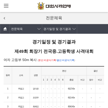
메뉴열기
주요콘텐츠로
건너뛰기
전문체육
전문체육
경기일정 및 경기결과
경기일정 및 경기결과
제49회 회장기 전국중.고등학생 사격대회
여자 고등부 50m 복사
(
본선:비공식기록
/
결선:비공식기록
)
본선
결선
등위
소속
성명
1
2
3
4
5
6
총점
비고
점수
비고
1
주엽고
강다은
-
-
-
-
-
-
612.5-0x
-
-
-
2
주엽고
조연우
-
-
-
-
-
-
612.4-0x
-
-
-
3
주엽고
최예인
-
-
-
-
-
-
604.9-0x
-
-
-