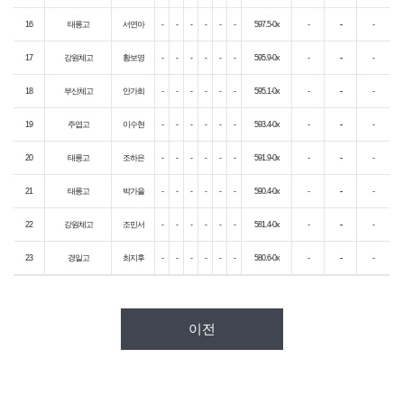
16
태릉고
서연아
-
-
-
-
-
-
597.5-0x
-
-
-
17
강원체고
황보영
-
-
-
-
-
-
595.9-0x
-
-
-
18
부산체고
안가희
-
-
-
-
-
-
595.1-0x
-
-
-
19
주엽고
이수현
-
-
-
-
-
-
593.4-0x
-
-
-
20
태릉고
조하은
-
-
-
-
-
-
591.9-0x
-
-
-
21
태릉고
박가을
-
-
-
-
-
-
590.4-0x
-
-
-
22
강원체고
조민서
-
-
-
-
-
-
581.4-0x
-
-
-
23
경일고
최지후
-
-
-
-
-
-
580.6-0x
-
-
-
이전