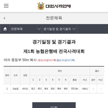
메뉴열기
주요콘텐츠로
건너뛰기
전문체육
전문체육
경기일정 및 경기결과
경기일정 및 경기결과
제1회 농협은행배 전국사격대회
여자 중등부 50m 복사
(
본선:비공식기록
/
결선:비공식기록
)
본선
결선
등위
소속
성명
1
2
3
4
5
6
총점
비고
점수
비고
1
전농중
최아인
91.2
95.3
96.4
92.6
99.8
96.9
572.2-4x
대회신
-
-
이전