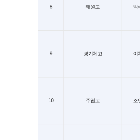
8
태원고
박
9
경기체고
이
10
주엽고
조