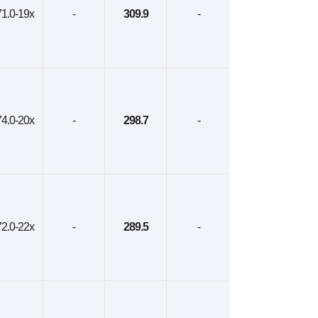
1.0-19x
-
309.9
-
4.0-20x
-
298.7
-
2.0-22x
-
289.5
-