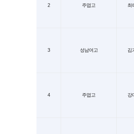
2
주엽고
최
3
성남여고
김
4
주엽고
강