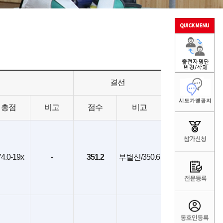
결선
총점
비고
점수
비고
4.0-19x
-
351.2
부별신/350.6