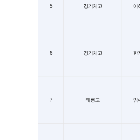
5
경기체고
이
6
경기체고
한
7
태릉고
임