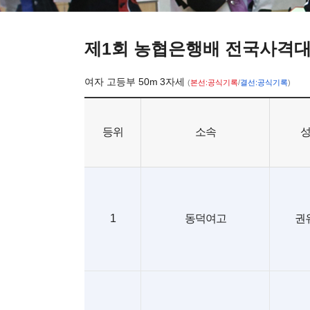
제1회 농협은행배 전국사격
여자 고등부 50m 3자세
(
본선:공식기록
/
결선:공식기록
)
등위
소속
1
동덕여고
권