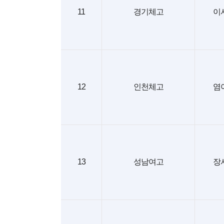
11
경기체고
이
12
인천체고
염
13
성남여고
장