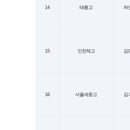
14
태릉고
허
15
인천체고
김
16
서울세종고
김