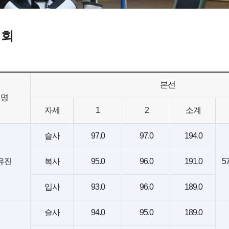
대회
본선
성명
자세
1
2
소계
슬사
97.0
97.0
194.0
유진
복사
95.0
96.0
191.0
57
입사
93.0
96.0
189.0
슬사
94.0
95.0
189.0