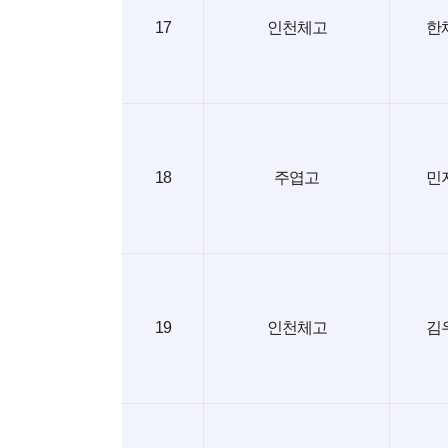
17
인천체고
한
18
주엽고
민
19
인천체고
김