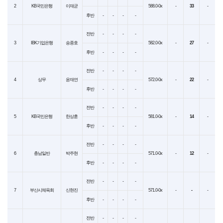
2
KB국민은행
이재균
588.0-0x
-
33
-
후반
-
-
-
-
전반
-
-
-
-
3
IBK기업은행
송종호
582.0-0x
-
27
-
후반
-
-
-
-
전반
-
-
-
-
4
상무
윤재연
572.0-0x
-
22
-
후반
-
-
-
-
전반
-
-
-
-
5
KB국민은행
한상훈
581.0-0x
-
14
-
후반
-
-
-
-
전반
-
-
-
-
6
충남일반
박주현
571.0-0x
-
12
-
후반
-
-
-
-
전반
-
-
-
-
7
부산시체육회
신현진
571.0-0x
-
-
-
후반
-
-
-
-
전반
-
-
-
-