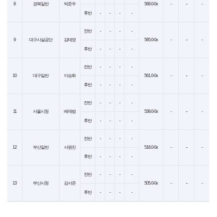
8
경북일반
박준우
569.0-0x
-
-
-
후반
-
-
-
-
전반
-
-
-
-
9
대구시설공단
김태영
565.0-0x
-
-
-
후반
-
-
-
-
전반
-
-
-
-
10
대구일반
이승화
561.0-0x
-
-
-
후반
-
-
-
-
전반
-
-
-
-
11
서울시청
배재범
539.0-0x
-
-
-
후반
-
-
-
-
전반
-
-
-
-
12
부산일반
서원진
518.0-0x
-
-
-
후반
-
-
-
-
전반
-
-
-
-
13
부산시청
김서준
505.0-0x
-
-
-
후반
-
-
-
-