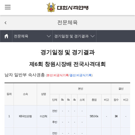
메뉴열기
주요콘텐츠로
건너뛰기
전문체육
전문체육
경기일정 및 경기결과
경기일정 및 경기결과
제6회 창원시장배 전국사격대회
남자 일반부 속사권총
(
본선:비공식기록
/
결선:비공식기록
)
본선
결선
등위
소속
성명
단계
8s
6s
4s
소계
총점
비고
점수
비고
전반
-
-
-
-
1
KB국민은행
이건혁
585.0-0x
-
34
-
후반
-
-
-
-
전반
-
-
-
-