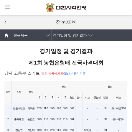
메뉴열기
주요콘텐츠로
건너뛰기
전문체육
전문체육
경기일정 및 경기결과
경기일정 및 경기결과
제1회 농협은행배 전국사격대회
남자 고등부 스키트
(
본선:비공식기록
/
결선:비공식기록
)
본선
결선
등위
소속
성명
1
2
3
4
5
총점
경사
비고
준결선
결선
비고
1
정읍배영고
최우용
22.0
21.0
19.0
19.0
19.0
100
-
-
31
쥬니어신/30.0
2
충북체고
손연호
18.0
23.0
19.0
23.0
21.0
104
-
-
30
쥬니어타이
3
전일고
조민재
20.0
24.0
22.0
21.0
23.0
110
대회신
-
24
-