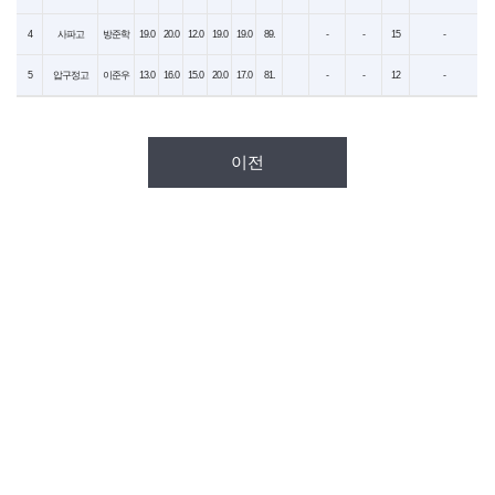
4
사파고
방준학
19.0
20.0
12.0
19.0
19.0
89.
-
-
15
-
5
압구정고
이준우
13.0
16.0
15.0
20.0
17.0
81.
-
-
12
-
이전