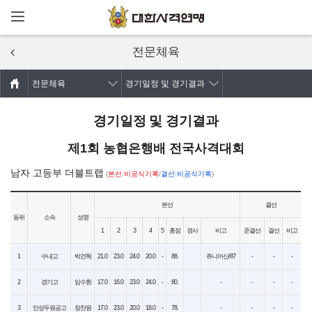
메뉴열기
주요콘텐츠로
건너뛰기
전문체육
전문체육
경기일정 및 경기결과
경기일정 및 경기결과
제1회 농협은행배 전국사격대회
남자 고등부 더블트랩
(
본선:비공식기록
/
결선:비공식기록
)
본선
결선
등위
소속
성명
1
2
3
4
5
총점
경사
비고
준결선
결선
비고
1
수내고
박건혁
21.0
23.0
24.0
20.0
-
88.
쥬니어신/87
-
-
-
2
경기고
임수환
17.0
16.0
23.0
24.0
-
80.
-
-
-
-
3
안성두원공고
장찬원
17.0
23.0
20.0
18.0
-
78.
-
-
-
-