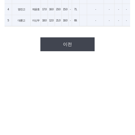
4
영진고
제윤호
17.0
16.0
23.0
15.0
-
71.
-
-
-
-
5
대륜고
이신우
18.0
12.0
21.0
18.0
-
69.
-
-
-
-
이전