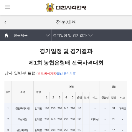
메뉴열기
주요콘텐츠로
건너뛰기
전문체육
전문체육
경기일정 및 경기결과
경기일정 및 경기결과
제1회 농협은행배 전국사격대회
남자 일반부 트랩
(
본선:공식기록
/
결선:공식기록
)
본선
결선
등위
소속
성명
1
2
3
4
5
총점
경사
비고
준결선
결선
비고
1
창원특례시청
엄지원
18.0
23.0
23.0
24.0
22.0
110
-
-
24
대회신
2
부산시청
안대명
25.0
24.0
23.0
23.0
25.0
120
대회신
-
21
-
3
울산북구청
김덕훈
24.0
23.0
23.0
25.0
20.0
115
-
-
17
-