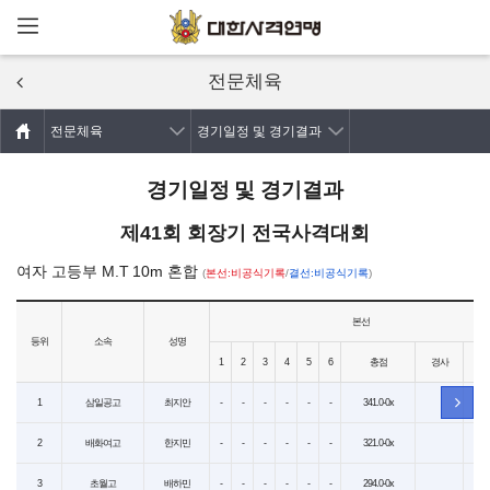
메뉴열기
주요콘텐츠로
건너뛰기
전문체육
전문체육
경기일정 및 경기결과
경기일정 및 경기결과
제41회 회장기 전국사격대회
여자 고등부 M.T 10m 혼합
(
본선:비공식기록
/
결선:비공식기록
)
본선
등위
소속
성명
1
2
3
4
5
6
총점
경사
비
1
삼일공고
최지안
-
-
-
-
-
-
341.0-0x
-
2
배화여고
한지민
-
-
-
-
-
-
321.0-0x
-
3
초월고
배하민
-
-
-
-
-
-
294.0-0x
-