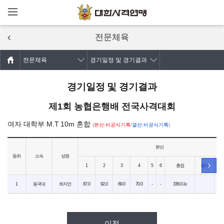
메뉴열기
주요콘텐츠로
건너뛰기
전문체육
전문체육
경기일정 및 경기결과
경기일정 및 경기결과
제1회 농협은행배 전국사격대회
여자 대학부 M.T 10m 혼합
(
본선:비공식기록
/
결선:비공식기록
)
본선
등위
소속
성명
1
2
3
4
5
6
총점
경사
1
동국대
최지안
87.0
92.0
89.0
70.0
-
-
338.0-1x
이전