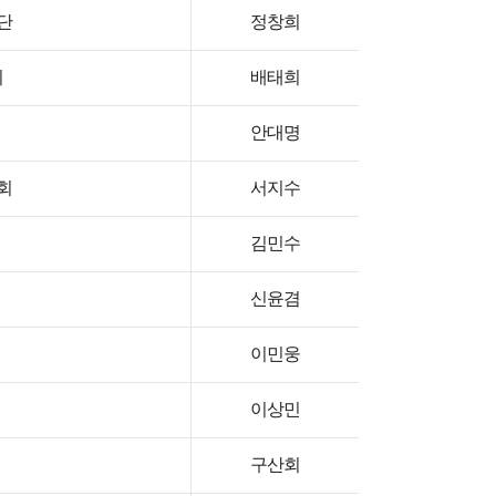
단
정창희
이
배태희
안대명
회
서지수
김민수
신윤겸
이민웅
이상민
구산회