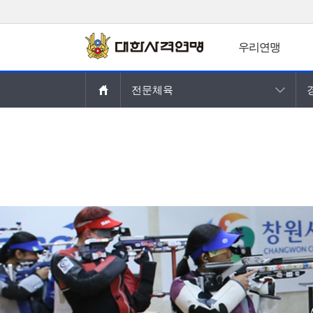
우리연맹
주요콘텐츠로
전문체육
건너뛰기