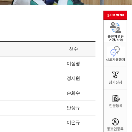
선수
이정영
정지원
손화수
안상규
이은규