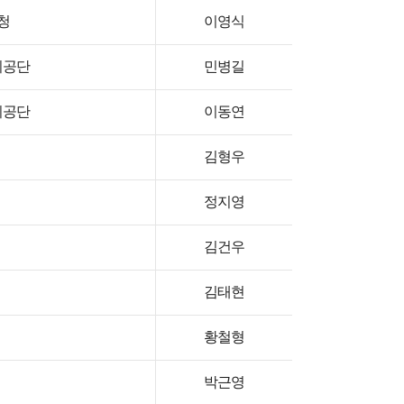
청
이영식
리공단
민병길
리공단
이동연
김형우
정지영
김건우
김태현
황철형
박근영