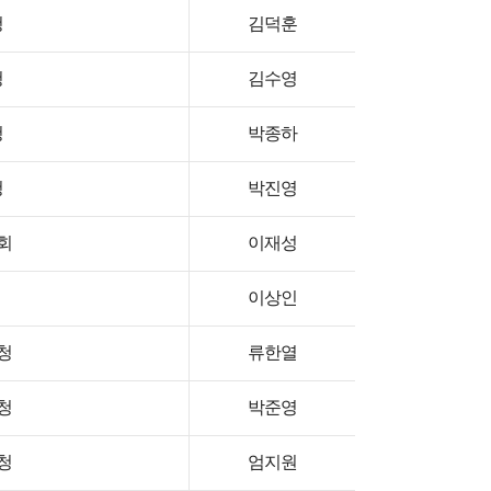
청
김덕훈
청
김수영
청
박종하
청
박진영
회
이재성
이상인
청
류한열
청
박준영
청
엄지원