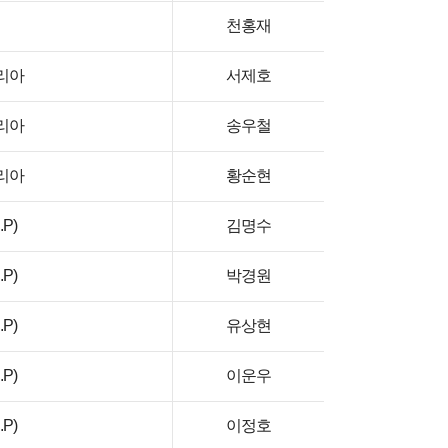
천홍재
리아
서제호
리아
송우철
리아
황순현
P)
김명수
P)
박경원
P)
유상현
P)
이운우
P)
이정호