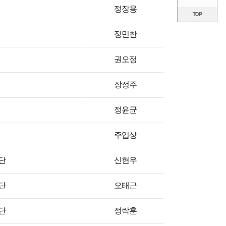
정장용
정민찬
권오정
장정주
정윤균
주입상
단
신현우
단
오태근
단
정락훈