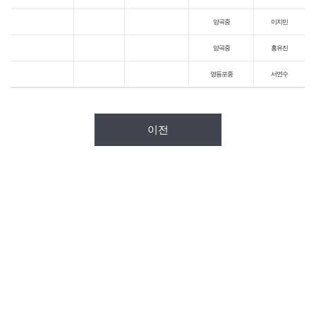
양곡중
이지민
양곡중
홍유진
영등포중
서연수
이전