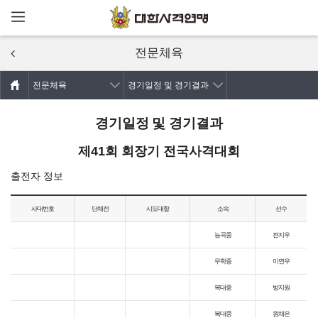
메뉴열기
주요콘텐츠로
건너뛰기
전문체육
전문체육
경기일정 및 경기결과
경기일정 및 경기결과
제41회 회장기 전국사격대회
출전자 정보
사대번호
단체전
시도대항
소속
선수
능곡중
전지우
무학중
이연우
복대중
방지원
복대중
원채은