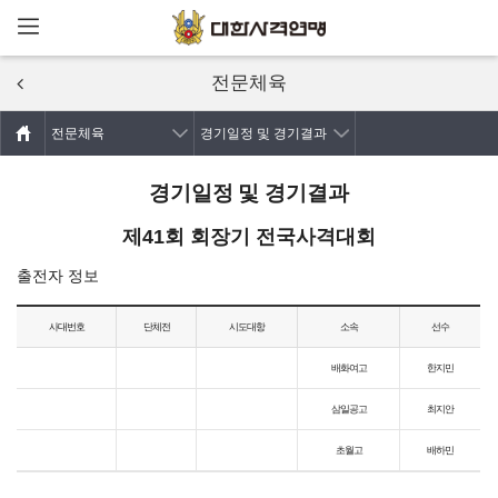
메뉴열기
주요콘텐츠로
건너뛰기
전문체육
전문체육
경기일정 및 경기결과
경기일정 및 경기결과
제41회 회장기 전국사격대회
출전자 정보
사대번호
단체전
시도대항
소속
선수
배화여고
한지민
삼일공고
최지안
초월고
배하민