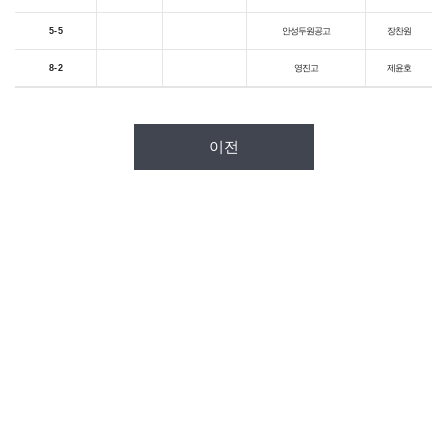
5 - 5
안성두원공고
장찬원
8 - 2
영진고
제윤호
이전