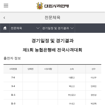
메뉴열기
주요콘텐츠로
건너뛰기
전문체육
전문체육
경기일정 및 경기결과
경기일정 및 경기결과
제1회 농협은행배 전국사격대회
출전자 정보
사대번호
단체전
시도대항
소속
선수
7 - 6
대륜고
이신우
3 - 4
백신고
안위민
11 - 1
부산공고
장민성
11 - 3
수내고
박건혁