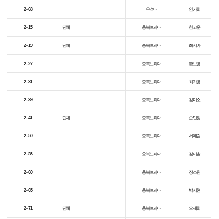
2 - 68
우석대
안가희
2 - 15
단체
충북보과대
한고운
2 - 19
단체
충북보과대
최서아
2 - 27
충북보과대
황보영
2 - 31
충북보과대
최가영
2 - 39
충북보과대
김미소
2 - 41
단체
충북보과대
손민정
2 - 50
충북보과대
서예림
2 - 53
충북보과대
김이솔
2 - 60
충북보과대
장소원
2 - 65
충북보과대
박서현
2 - 71
단체
충북보과대
오세희