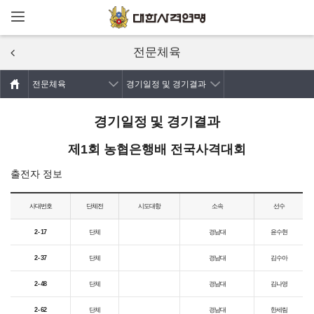
메뉴열기
주요콘텐츠로
건너뛰기
전문체육
전문체육
경기일정 및 경기결과
경기일정 및 경기결과
제1회 농협은행배 전국사격대회
출전자 정보
사대번호
단체전
시도대항
소속
선수
2 - 17
단체
경남대
윤수현
2 - 37
단체
경남대
김수아
2 - 48
단체
경남대
김나영
2 - 62
단체
경남대
한세림