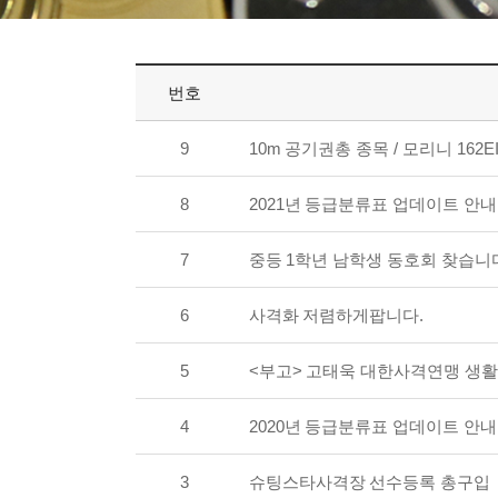
번호
9
10m 공기권총 종목 / 모리니 162
8
2021년 등급분류표 업데이트 안내
7
중등 1학년 남학생 동호회 찾습니
6
사격화 저렴하게팝니다.
5
<부고> 고태욱 대한사격연맹 생
4
2020년 등급분류표 업데이트 안내
3
슈팅스타사격장 선수등록 총구입