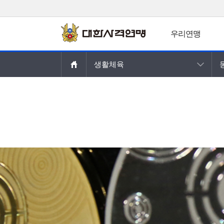
우리연맹
주요콘텐츠로
생활체육
건너뛰기