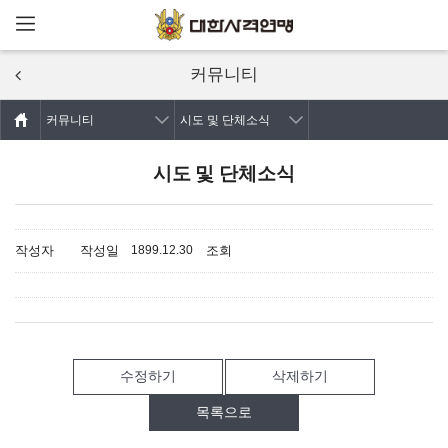
메뉴열기
주요콘텐츠로
건너뛰기
커뮤니티
커뮤니티
시도 및 단체소식
시도 및 단체소식
작성자
작성일
조회
1899.12.30
수정하기
삭제하기
목록으로