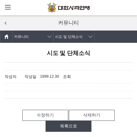
메뉴열기
주요콘텐츠로
건너뛰기
커뮤니티
커뮤니티
시도 및 단체소식
시도 및 단체소식
작성자
작성일
조회
1899.12.30
수정하기
삭제하기
목록으로