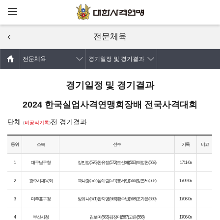
메뉴열기
주요콘텐츠로
건너뛰기
전문체육
전문체육
경기일정 및 경기결과
경기일정 및 경기결과
2024 한국실업사격연맹회장배 전국사격대회
단체
전 경기결과
(
비공식기록
)
등위
소속
선수
기록
비고
1
대구남구청
강민정(576)한유정(572)도신애(563)백정현(563)
1711-0x
2
광주시체육회
곽나경(572)심예림(571)봉서린(566)정연세(562)
1709-0x
3
미추홀구청
방유나(571)한지영(569)황수빈(568)조가은(559)
1708-0x
4
부산시청
김보미(583)김장미(567)고은(558)
1708-0x