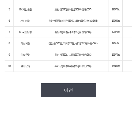
5
IBK기업은행
오민경(575)오예진(575)곽정혜(557)
1707-0x
6
서산시청
유현영(577)오정은(564)김희선(564)김예슬(563)
1705-0x
7
KB국민은행
심은지(570)김주희(567)김민정(565)
1702-0x
8
화성시청
김정은(574)김지혜(566)김선아(561)전수진(561)
1701-0x
9
임실군청
윤선정(569)이시윤(567)황성은(561)
1697-0x
10
울진군청
추가은(570)백지원(563)이수민(555)
1688-0x
이전