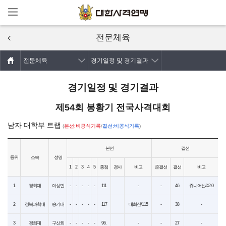
메뉴열기
주요콘텐츠로
건너뛰기
전문체육
전문체육
경기일정 및 경기결과
경기일정 및 경기결과
제54회 봉황기 전국사격대회
남자 대학부 트랩
(
본선:비공식기록
/
결선:비공식기록
)
본선
결선
등위
소속
성명
1
2
3
4
5
총점
경사
비고
준결선
결선
비고
1
경희대
이상민
-
-
-
-
-
111
-
-
46
쥬니어신/42.0
2
경북과학대
송기태
-
-
-
-
-
117
대회신/115
-
38
-
3
경희대
구산회
-
-
-
-
-
96.
-
-
27
-