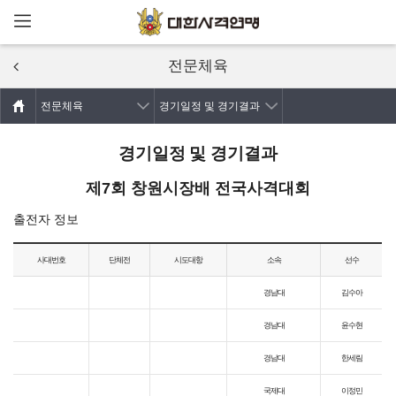
메뉴열기
주요콘텐츠로
건너뛰기
전문체육
전문체육
경기일정 및 경기결과
경기일정 및 경기결과
제7회 창원시장배 전국사격대회
출전자 정보
사대번호
단체전
시도대항
소속
선수
경남대
김수아
경남대
윤수현
경남대
한세림
국제대
이정민