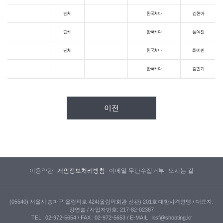
단체
한국체대
김현아
단체
한국체대
심여진
단체
한국체대
최예린
한국체대
김민기
이전
이용약관
개인정보처리방침
이메일 무단수집거부
오시는 길
(05540) 서울시 송파구 올림픽로 424(올림픽회관 신관) 201호 대한사격연맹 / 대표자:
강연술 / 사업자번호: 217-82-02387
TEL : 02-972-5654 / FAX : 02-972-5653 / E-MAIL : ksf@shooting.kr