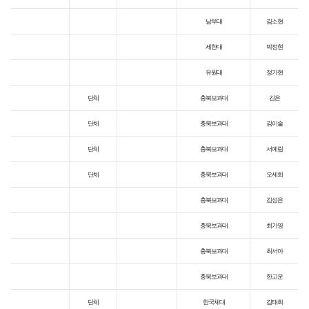
남부대
김소현
세한대
박정현
유원대
정가현
단체
충북보과대
김은
단체
충북보과대
김이솔
단체
충북보과대
서예림
단체
충북보과대
오세희
충북보과대
김성은
충북보과대
최가영
충북보과대
최서아
충북보과대
한고운
단체
한국체대
김태희