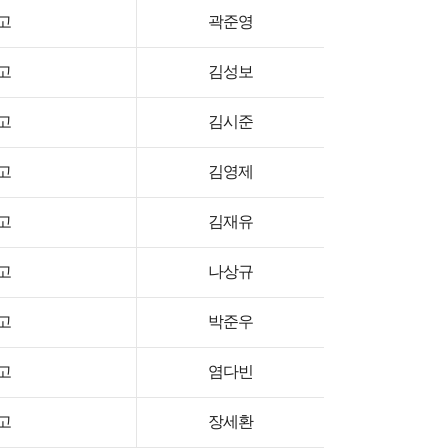
고
곽준영
고
김성보
고
김시준
고
김영제
고
김재유
고
나상규
고
박준우
고
염다빈
고
장세환