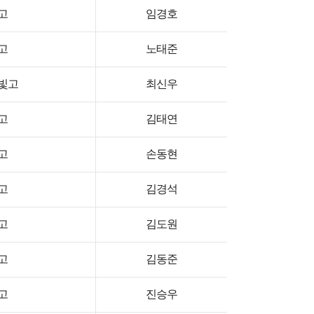
고
임경호
고
노태준
빛고
최신우
고
김태연
고
손동현
고
김경석
고
김도원
고
김동준
고
진승우