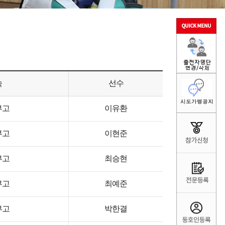
속
선수
부고
이유환
부고
이현준
부고
최승현
부고
최예준
부고
박한결