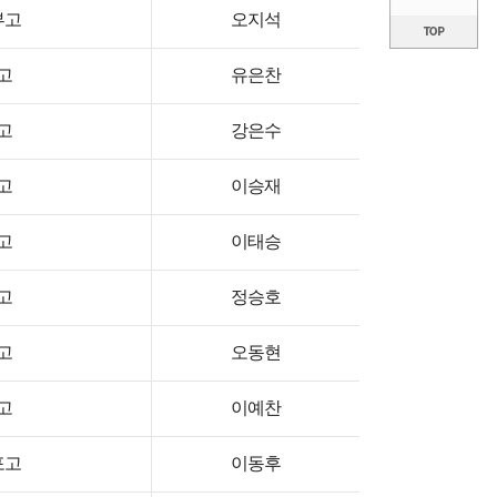
부고
오지석
고
유은찬
고
강은수
고
이승재
고
이태승
고
정승호
고
오동현
고
이예찬
포고
이동후