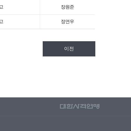
고
장원준
고
정연우
이전