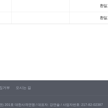
환일
환일
집거부
오시는 길
 201호 대한사격연맹 / 대표자: 강연술 / 사업자번호: 217-82-02387